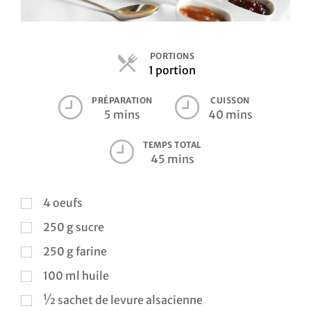
Contact
PORTIONS
Parts
1 portion
PRÉPARATION
CUISSON
5 mins
40 mins
TEMPS TOTAL
45 mins
4
oeufs
250
g
sucre
250
g
farine
100
ml
huile
½
sachet de levure alsacienne