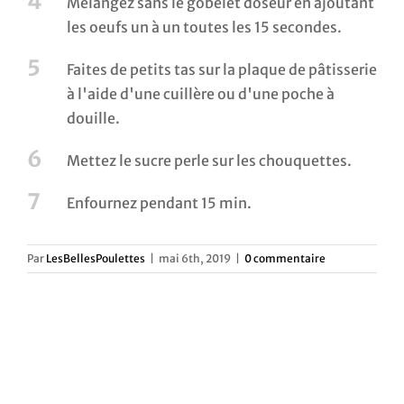
4
Mélangez sans le gobelet doseur en ajoutant
les oeufs un à un toutes les 15 secondes.
5
Faites de petits tas sur la plaque de pâtisserie
à l'aide d'une cuillère ou d'une poche à
douille.
6
Mettez le sucre perle sur les chouquettes.
7
Enfournez pendant 15 min.
Par
LesBellesPoulettes
|
mai 6th, 2019
|
0 commentaire