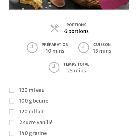
Contact
PORTIONS
Parts
6 portions
PRÉPARATION
CUISSON
10 mins
15 mins
TEMPS TOTAL
25 mins
120
ml
eau
100
g
beurre
120
ml
lait
2
sucre vanillé
140
g
farine